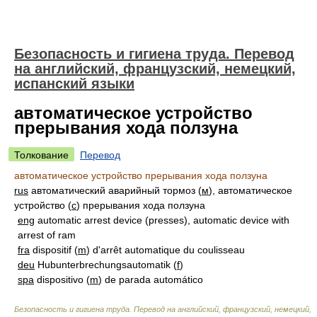
Безопасность и гигиена труда. Перевод
на английский, французский, немецкий,
испанский языки
автоматическое устройство
прерывания хода ползуна
Толкование
Перевод
автоматическое устройство прерывания хода ползуна
rus
автоматический аварийный тормоз (
м
), автоматическое
устройство (
с
) прерывания хода ползуна
eng
automatic arrest device (presses), automatic device with
arrest of ram
fra
dispositif (
m
) d'arrêt automatique du coulisseau
deu
Hubunterbrechungsautomatik (
f
)
spa
dispositivo (
m
) de parada automático
Безопасность и гигиена труда. Перевод на английский, французский, немецкий,